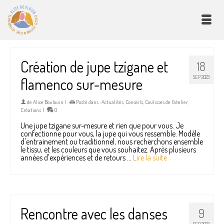
Création de jupe tzigane et
18
SEP 2023
flamenco sur-mesure
de
Alice Boulouin
|
Posté dans :
Actualités
,
Conseils
,
Coulisses de l'atelier
,
Créations
|
0
Une jupe tzigane sur-mesure et rien que pour vous. Je
confectionne pour vous, la jupe qui vous ressemble. Modèle
d'entrainement ou traditionnel, nous recherchons ensemble
le tissu, et les couleurs que vous souhaitez. Après plusieurs
années d'expériences et de retours …
Lire la suite
Rencontre avec les danses
9